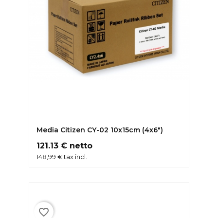
DODAJ DO KOSZYKA
Media Citizen CY-02 10x15cm (4x6")
Cena
121.13 € netto
148,99 € tax incl.
favorite_border