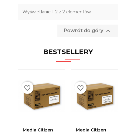
Wyświetlanie 1-2 z 2 elementów.

Powrót do góry
BESTSELLERY
favorite_border
favorite_border
favorite_bor
DODAJ DO
DODAJ DO
DO
KOSZYKA
KOSZYKA
K
Media Citizen
Media Citizen
Me