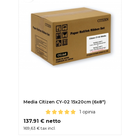
DODAJ DO KOSZYKA
Media Citizen CY-02 15x20cm (6x8")
1 opinia
Cena
137.91 € netto
169,63 € tax incl.