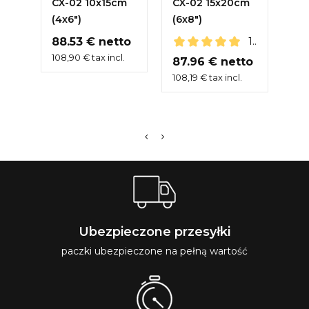
CX-02 10x15cm
CX-02 15x20cm
CZ
(4x6")
(6x8")
(4x
Cena
88.53 € netto
1 opinia
108,90 € tax incl.
Cena
Ce
87.96 € netto
51
108,19 € tax incl.
63,
Ubezpieczone przesyłki
paczki ubezpieczone na pełną wartość